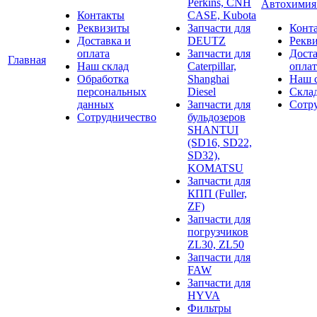
Perkins, CNH
Автохими
Контакты
CASE, Kubota
Реквизиты
Запчасти для
Конт
Доставка и
DEUTZ
Рекв
оплата
Запчасти для
Доста
Главная
Наш склад
Caterpillar,
оплат
Обработка
Shanghai
Наш 
персональных
Diesel
Скла
данных
Запчасти для
Сотр
Сотрудничество
бульдозеров
SHANTUI
(SD16, SD22,
SD32),
KOMATSU
Запчасти для
КПП (Fuller,
ZF)
Запчасти для
погрузчиков
ZL30, ZL50
Запчасти для
FAW
Запчасти для
HYVA
Фильтры