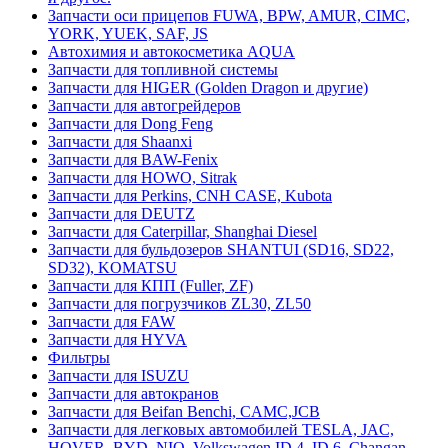
Запчасти оси прицепов FUWA, BPW, AMUR, CIMC,
YORK, YUEK, SAF, JS
Автохимия и автокосметика AQUA
Запчасти для топливной системы
Запчасти для HIGER (Golden Dragon и другие)
Запчасти для автогрейдеров
Запчасти для Dong Feng
Запчасти для Shaanxi
Запчасти для BAW-Fenix
Запчасти для HOWO, Sitrak
Запчасти для Perkins, CNH CASE, Kubota
Запчасти для DEUTZ
Запчасти для Caterpillar, Shanghai Diesel
Запчасти для бульдозеров SHANTUI (SD16, SD22,
SD32), KOMATSU
Запчасти для КПП (Fuller, ZF)
Запчасти для погрузчиков ZL30, ZL50
Запчасти для FAW
Запчасти для HYVA
Фильтры
Запчасти для ISUZU
Запчасти для автокранов
Запчасти для Beifan Benchi, CAMC,JCB
Запчасти для легковых автомобилей TESLA, JAC,
HOVER, BYD, NIO, Volkswagen ID.4, ID.6, Changan,