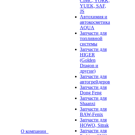
CIMC, YORK,
YUEK, SAF,
JS
Автохимия и
автокосметика
AQUA
Запчасти для
топливной
системы
Запчасти для
HIGER
(Golden
Dragon и
другие)
Запчасти для
автогрейдеров
Запчасти для
Dong Feng
Запчасти для
Shaanxi
Запчасти для
BAW-Fenix
Запчасти для
HOWO, Sitrak
Запчасти для
О компании