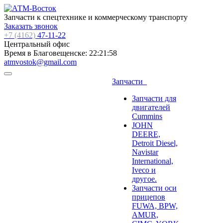
Запчасти к спецтехнике и коммерческому транспорту
Заказать звонок
+7 (4162)
47-11-22
Центральный офис
Время в Благовещенске:
22:21:59
atmvostok@gmail.com
Запчасти
Запчасти для
двигателей
Cummins
JOHN
DEERE,
Detroit Diesel,
Navistar
International,
Iveco и
другое.
Запчасти оси
прицепов
FUWA, BPW,
AMUR,