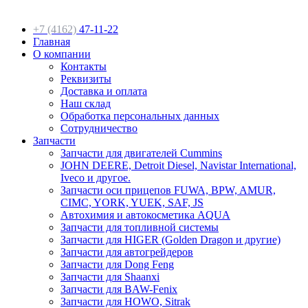
+7 (4162)
47-11-22
Главная
О компании
Контакты
Реквизиты
Доставка и оплата
Наш склад
Обработка персональных данных
Сотрудничество
Запчасти
Запчасти для двигателей Cummins
JOHN DEERE, Detroit Diesel, Navistar International,
Iveco и другое.
Запчасти оси прицепов FUWA, BPW, AMUR,
CIMC, YORK, YUEK, SAF, JS
Автохимия и автокосметика AQUA
Запчасти для топливной системы
Запчасти для HIGER (Golden Dragon и другие)
Запчасти для автогрейдеров
Запчасти для Dong Feng
Запчасти для Shaanxi
Запчасти для BAW-Fenix
Запчасти для HOWO, Sitrak