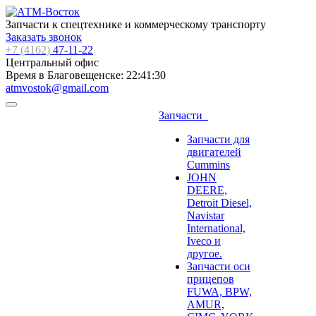
Запчасти к спецтехнике и коммерческому транспорту
Заказать звонок
+7 (4162)
47-11-22
Центральный офис
Время в Благовещенске:
22:41:30
atmvostok@gmail.com
Запчасти
Запчасти для
двигателей
Cummins
JOHN
DEERE,
Detroit Diesel,
Navistar
International,
Iveco и
другое.
Запчасти оси
прицепов
FUWA, BPW,
AMUR,