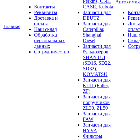
Perkins, CNH
Автохими
Контакты
CASE, Kubota
Реквизиты
Запчасти для
Конт
Доставка и
DEUTZ
Рекв
оплата
Запчасти для
Доста
Главная
Наш склад
Caterpillar,
оплат
Обработка
Shanghai
Наш 
персональных
Diesel
Скла
данных
Запчасти для
Сотр
Сотрудничество
бульдозеров
SHANTUI
(SD16, SD22,
SD32),
KOMATSU
Запчасти для
КПП (Fuller,
ZF)
Запчасти для
погрузчиков
ZL30, ZL50
Запчасти для
FAW
Запчасти для
HYVA
Фильтры