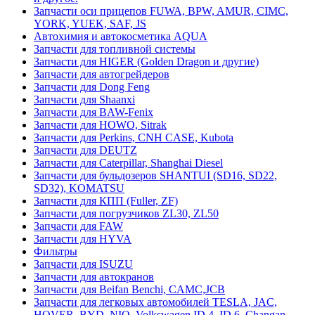
Запчасти оси прицепов FUWA, BPW, AMUR, CIMC,
YORK, YUEK, SAF, JS
Автохимия и автокосметика AQUA
Запчасти для топливной системы
Запчасти для HIGER (Golden Dragon и другие)
Запчасти для автогрейдеров
Запчасти для Dong Feng
Запчасти для Shaanxi
Запчасти для BAW-Fenix
Запчасти для HOWO, Sitrak
Запчасти для Perkins, CNH CASE, Kubota
Запчасти для DEUTZ
Запчасти для Caterpillar, Shanghai Diesel
Запчасти для бульдозеров SHANTUI (SD16, SD22,
SD32), KOMATSU
Запчасти для КПП (Fuller, ZF)
Запчасти для погрузчиков ZL30, ZL50
Запчасти для FAW
Запчасти для HYVA
Фильтры
Запчасти для ISUZU
Запчасти для автокранов
Запчасти для Beifan Benchi, CAMC,JCB
Запчасти для легковых автомобилей TESLA, JAC,
HOVER, BYD, NIO, Volkswagen ID.4, ID.6, Changan,