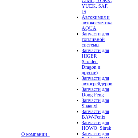
CIMC, YORK,
YUEK, SAF,
JS
Автохимия и
автокосметика
AQUA
Запчасти для
топливной
системы
Запчасти для
HIGER
(Golden
Dragon и
другие)
Запчасти для
автогрейдеров
Запчасти для
Dong Feng
Запчасти для
Shaanxi
Запчасти для
BAW-Fenix
Запчасти для
HOWO, Sitrak
Запчасти для
О компании