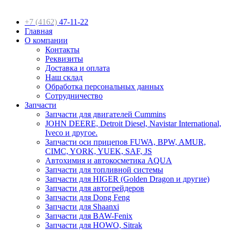
+7 (4162)
47-11-22
Главная
О компании
Контакты
Реквизиты
Доставка и оплата
Наш склад
Обработка персональных данных
Сотрудничество
Запчасти
Запчасти для двигателей Cummins
JOHN DEERE, Detroit Diesel, Navistar International,
Iveco и другое.
Запчасти оси прицепов FUWA, BPW, AMUR,
CIMC, YORK, YUEK, SAF, JS
Автохимия и автокосметика AQUA
Запчасти для топливной системы
Запчасти для HIGER (Golden Dragon и другие)
Запчасти для автогрейдеров
Запчасти для Dong Feng
Запчасти для Shaanxi
Запчасти для BAW-Fenix
Запчасти для HOWO, Sitrak