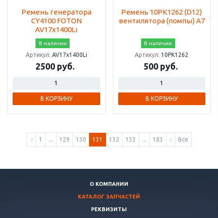
Ремень генератора
Ремень 10PK1262 (D12)
CY4100 FOTON
вентилятора (помпы) А7
AV17x1400Li
В наличии
В наличии
Артикул:
AV17x1400Li
Артикул:
10PK1262
2500 руб.
500 руб.
В КОРЗИНУ
В КОРЗИНУ
1
...
129
130
131
132
133
...
183
Все
О КОМПАНИИ
КАТАЛОГ ЗАПЧАСТЕЙ
РЕКВИЗИТЫ