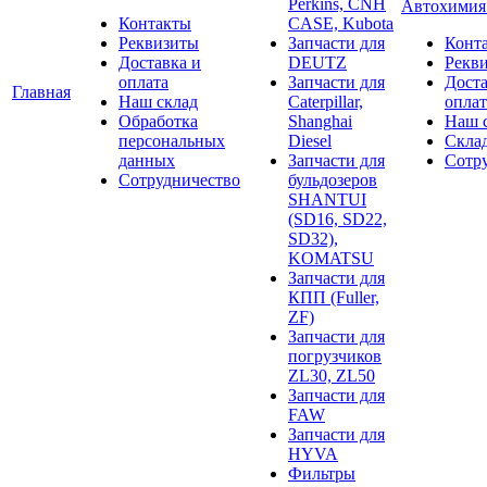
Perkins, CNH
Автохими
Контакты
CASE, Kubota
Реквизиты
Запчасти для
Конт
Доставка и
DEUTZ
Рекв
оплата
Запчасти для
Доста
Главная
Наш склад
Caterpillar,
оплат
Обработка
Shanghai
Наш 
персональных
Diesel
Скла
данных
Запчасти для
Сотр
Сотрудничество
бульдозеров
SHANTUI
(SD16, SD22,
SD32),
KOMATSU
Запчасти для
КПП (Fuller,
ZF)
Запчасти для
погрузчиков
ZL30, ZL50
Запчасти для
FAW
Запчасти для
HYVA
Фильтры