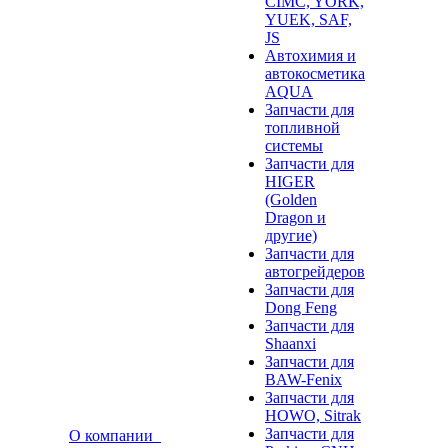
CIMC, YORK,
YUEK, SAF,
JS
Автохимия и
автокосметика
AQUA
Запчасти для
топливной
системы
Запчасти для
HIGER
(Golden
Dragon и
другие)
Запчасти для
автогрейдеров
Запчасти для
Dong Feng
Запчасти для
Shaanxi
Запчасти для
BAW-Fenix
Запчасти для
HOWO, Sitrak
Запчасти для
О компании