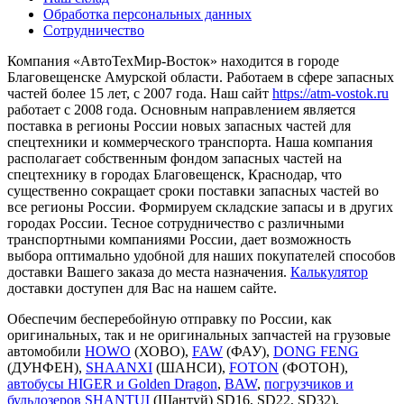
Обработка персональных данных
Сотрудничество
Компания «АвтоТехМир-Восток» находится в городе
Благовещенске Амурской области. Работаем в сфере запасных
частей более 15 лет, с 2007 года. Наш сайт
https://atm-vostok.ru
работает с 2008 года. Основным направлением является
поставка в регионы России новых запасных частей для
спецтехники и коммерческого транспорта. Наша компания
располагает собственным фондом запасных частей на
спецтехнику в городах Благовещенск, Краснодар, что
существенно сокращает сроки поставки запасных частей во
все регионы России. Формируем складские запасы и в других
городах России. Тесное сотрудничество с различными
транспортными компаниями России, дает возможность
выбора оптимально удобной для наших покупателей способов
доставки Вашего заказа до места назначения.
Калькулятор
доставки доступен для Вас на нашем сайте.
Обеспечим бесперебойную отправку по России, как
оригинальных, так и не оригинальных запчастей на грузовые
автомобили
HOWO
(ХОВО),
FAW
(ФАУ),
DONG FENG
(ДУНФЕН),
SHAANXI
(ШАНСИ),
FOTON
(ФОТОН),
автобусы HIGER и Golden Dragon
,
BAW
,
погрузчиков и
бульдозеров SHANTUI
(Шантуй) SD16, SD22, SD32),