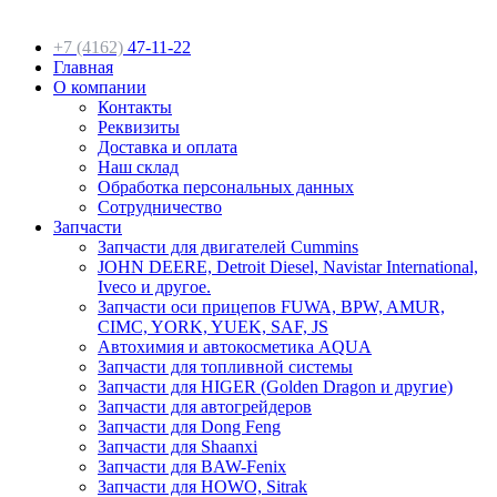
+7 (4162)
47-11-22
Главная
О компании
Контакты
Реквизиты
Доставка и оплата
Наш склад
Обработка персональных данных
Сотрудничество
Запчасти
Запчасти для двигателей Cummins
JOHN DEERE, Detroit Diesel, Navistar International,
Iveco и другое.
Запчасти оси прицепов FUWA, BPW, AMUR,
CIMC, YORK, YUEK, SAF, JS
Автохимия и автокосметика AQUA
Запчасти для топливной системы
Запчасти для HIGER (Golden Dragon и другие)
Запчасти для автогрейдеров
Запчасти для Dong Feng
Запчасти для Shaanxi
Запчасти для BAW-Fenix
Запчасти для HOWO, Sitrak