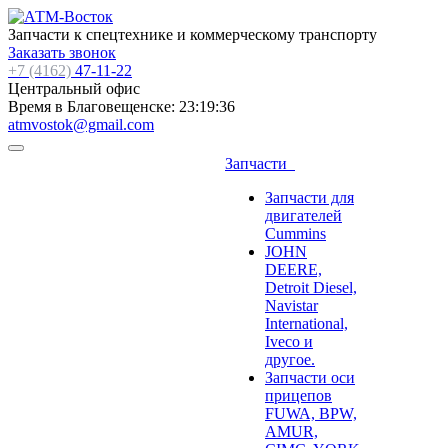
Запчасти к спецтехнике и коммерческому транспорту
Заказать звонок
+7 (4162)
47-11-22
Центральный офис
Время в Благовещенске:
23:19:36
atmvostok@gmail.com
Запчасти
Запчасти для
двигателей
Cummins
JOHN
DEERE,
Detroit Diesel,
Navistar
International,
Iveco и
другое.
Запчасти оси
прицепов
FUWA, BPW,
AMUR,