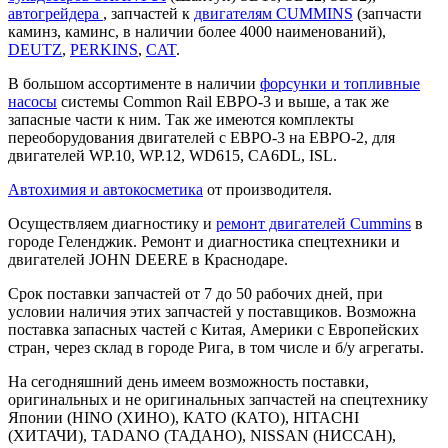
автогрейдера
, запчастей к
двигателям CUMMINS
(запчасти
каминз, каминс, в наличии более 4000 наименований),
DEUTZ
,
PERKINS
,
CAT
.
В большом ассортименте в наличии
форсунки и топливные
насосы
системы Common Rail ЕВРО-3 и выше, а так же
запасные части к ним. Так же имеются комплекты
переоборудования двигателей с ЕВРО-3 на ЕВРО-2, для
двигателей WP.10, WP.12, WD615, CA6DL, ISL.
Автохимия и автокосметика
от производителя.
Осуществляем диагностику и
ремонт двигателей Cummins
в
городе Геленджик. Ремонт и диагностика спецтехники и
двигателей JOHN DEERE в Краснодаре.
Срок поставки запчастей от 7 до 50 рабочих дней, при
условии наличия этих запчастей у поставщиков. Возможна
поставка запасных частей с Китая, Америки с Европейских
стран, через склад в городе Рига, в том числе и б/у агрегаты.
На сегодняшний день имеем возможность поставки,
оригинальных и не оригинальных запчастей на спецтехнику
Японии (HINO (ХИНО), КАТО (КАТО), HITACHI
(ХИТАЧИ), TADANO (ТАДАНО), NISSAN (НИССАН),