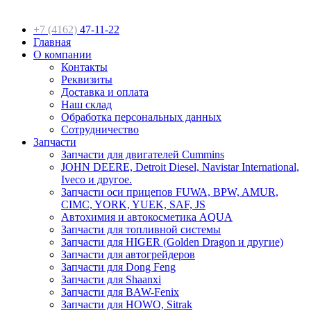
+7 (4162)
47-11-22
Главная
О компании
Контакты
Реквизиты
Доставка и оплата
Наш склад
Обработка персональных данных
Сотрудничество
Запчасти
Запчасти для двигателей Cummins
JOHN DEERE, Detroit Diesel, Navistar International,
Iveco и другое.
Запчасти оси прицепов FUWA, BPW, AMUR,
CIMC, YORK, YUEK, SAF, JS
Автохимия и автокосметика AQUA
Запчасти для топливной системы
Запчасти для HIGER (Golden Dragon и другие)
Запчасти для автогрейдеров
Запчасти для Dong Feng
Запчасти для Shaanxi
Запчасти для BAW-Fenix
Запчасти для HOWO, Sitrak