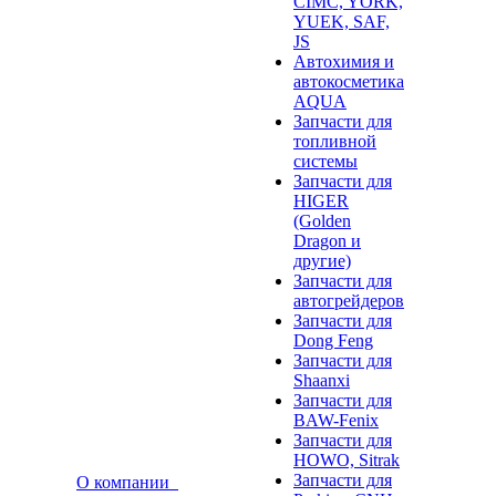
CIMC, YORK,
YUEK, SAF,
JS
Автохимия и
автокосметика
AQUA
Запчасти для
топливной
системы
Запчасти для
HIGER
(Golden
Dragon и
другие)
Запчасти для
автогрейдеров
Запчасти для
Dong Feng
Запчасти для
Shaanxi
Запчасти для
BAW-Fenix
Запчасти для
HOWO, Sitrak
Запчасти для
О компании