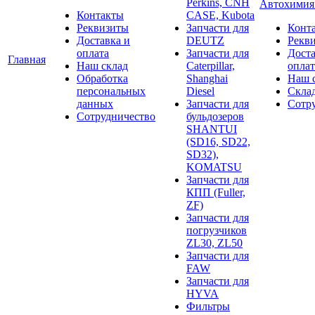
Perkins, CNH
Автохими
Контакты
CASE, Kubota
Реквизиты
Запчасти для
Конт
Доставка и
DEUTZ
Рекв
оплата
Запчасти для
Доста
Главная
Наш склад
Caterpillar,
оплат
Обработка
Shanghai
Наш 
персональных
Diesel
Скла
данных
Запчасти для
Сотр
Сотрудничество
бульдозеров
SHANTUI
(SD16, SD22,
SD32),
KOMATSU
Запчасти для
КПП (Fuller,
ZF)
Запчасти для
погрузчиков
ZL30, ZL50
Запчасти для
FAW
Запчасти для
HYVA
Фильтры