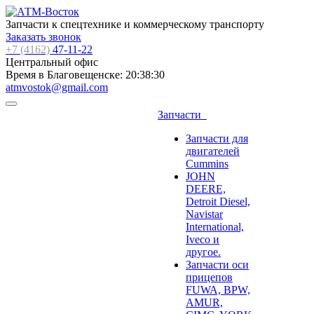
Запчасти к спецтехнике и коммерческому транспорту
Заказать звонок
+7 (4162)
47-11-22
Центральный офис
Время в Благовещенске:
20:38:31
atmvostok@gmail.com
Запчасти
Запчасти для
двигателей
Cummins
JOHN
DEERE,
Detroit Diesel,
Navistar
International,
Iveco и
другое.
Запчасти оси
прицепов
FUWA, BPW,
AMUR,