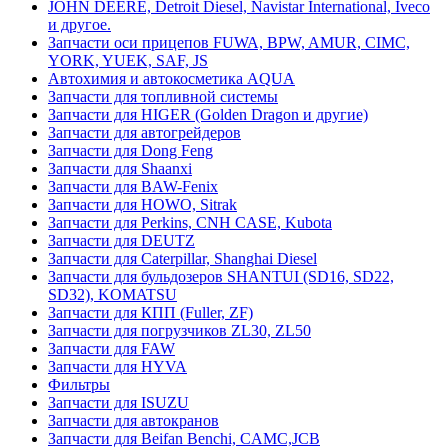
JOHN DEERE, Detroit Diesel, Navistar International, Iveco
и другое.
Запчасти оси прицепов FUWA, BPW, AMUR, CIMC,
YORK, YUEK, SAF, JS
Автохимия и автокосметика AQUA
Запчасти для топливной системы
Запчасти для HIGER (Golden Dragon и другие)
Запчасти для автогрейдеров
Запчасти для Dong Feng
Запчасти для Shaanxi
Запчасти для BAW-Fenix
Запчасти для HOWO, Sitrak
Запчасти для Perkins, CNH CASE, Kubota
Запчасти для DEUTZ
Запчасти для Caterpillar, Shanghai Diesel
Запчасти для бульдозеров SHANTUI (SD16, SD22,
SD32), KOMATSU
Запчасти для КПП (Fuller, ZF)
Запчасти для погрузчиков ZL30, ZL50
Запчасти для FAW
Запчасти для HYVA
Фильтры
Запчасти для ISUZU
Запчасти для автокранов
Запчасти для Beifan Benchi, CAMC,JCB