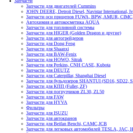
Запчасти
Запчасти для двигателей Cummins
JOHN DEERE, Detroit Diesel, Navistar International, I
Запчасти оси прицепов FUWA, BPW, AMUR, CIMC
Автохимия и автокосметика AQUA
Запчасти для топливной системы
Запчасти для HIGER (Golden Dragon и другие)
Запчасти для автогрейдеров
Запчасти для Dong Feng
Запчасти для Shaanxi
Запчасти для BAW-Fenix
Запчасти для HOWO, Sitrak
Запчасти для Perkins, CNH CASE, Kubota
Запчасти для DEUTZ
Запчасти для Caterpillar, Shanghai Diesel
Запчасти для бульдозеров SHANTUI (SD16, SD22,
Запчасти для КПП (Fuller, ZF)
Запчасти для погрузчиков ZL30, ZL50
Запчасти для FAW
Запчасти для HYVA
Фильтры
Запчасти для ISUZU
Запчасти для автокранов
Запчасти для Beifan Benchi, CAMC,JCB
Запчасти для легковых автомобилей TESLA, JAC, H