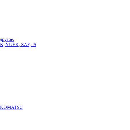
 другое.
K, YUEK, SAF, JS
), KOMATSU