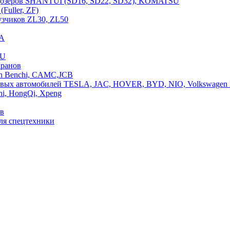
ьдозеров SHANTUI (SD16, SD22, SD32), KOMATSU
Fuller, ZF)
узчиков ZL30, ZL50
VA
ZU
кранов
an Benchi, CAMC,JCB
ковых автомобилей TESLA, JAC, HOVER, BYD, NIO, Volkswagen 
hi, HongQi, Xpeng
ов
ля спецтехники