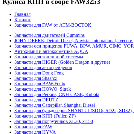
Кулиса КПП в сборе FAW3253
Главная
Каталог
Запчасти для FAW от АТМ-ВОСТОК
Запчасти для двигателей Cummins
JOHN DEERE, Detroit Diesel, Navistar International, Iveco и
Запчасти оси прицепов FUWA, BPW, AMUR, CIMC, YOR
Автохимия и автокосметика AQUA
Запчасти для топливной системы
Запчасти для HIGER (Golden Dragon и другие)
Запчасти для автогрейдеров
Запчасти для Dong Feng
Запчасти для Shaanxi
Запчасти для BAW-Fenix
Запчасти для HOWO, Sitrak
Запчасти для Perkins, CNH CASE, Kubota
Запчасти для DEUTZ
Запчасти для Caterpillar, Shanghai Diesel
Запчасти для бульдозеров SHANTUI (SD16, SD22, SD32
Запчасти для КПП (Fuller, ZF)
Запчасти для погрузчиков ZL30, ZL50
Запчасти для FAW
Запчасти для HYVA