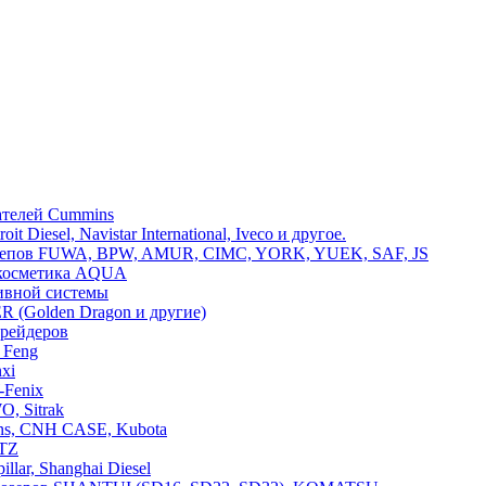
ателей Cummins
 Diesel, Navistar International, Iveco и другое.
ицепов FUWA, BPW, AMUR, CIMC, YORK, YUEK, SAF, JS
окосметика AQUA
ливной системы
R (Golden Dragon и другие)
грейдеров
 Feng
xi
-Fenix
, Sitrak
ins, CNH CASE, Kubota
UTZ
illar, Shanghai Diesel