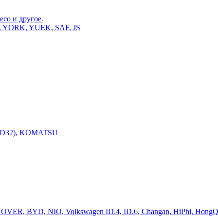
veco и другое.
, YORK, YUEK, SAF, JS
 SD32), KOMATSU
OVER, BYD, NIO, Volkswagen ID.4, ID.6, Changan, HiPhi, HongQ