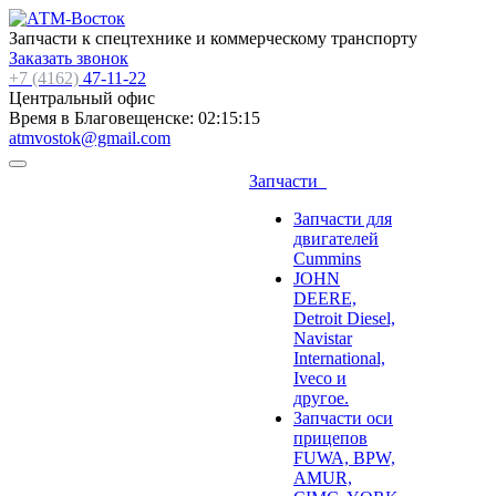
Запчасти к спецтехнике и коммерческому транспорту
Заказать звонок
+7 (4162)
47-11-22
Центральный офис
Время в Благовещенске:
02:15:16
atmvostok@gmail.com
Запчасти
Запчасти для
двигателей
Cummins
JOHN
DEERE,
Detroit Diesel,
Navistar
International,
Iveco и
другое.
Запчасти оси
прицепов
FUWA, BPW,
AMUR,