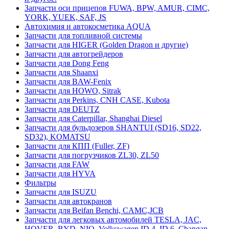
Запчасти оси прицепов FUWA, BPW, AMUR, CIMC,
YORK, YUEK, SAF, JS
Автохимия и автокосметика AQUA
Запчасти для топливной системы
Запчасти для HIGER (Golden Dragon и другие)
Запчасти для автогрейдеров
Запчасти для Dong Feng
Запчасти для Shaanxi
Запчасти для BAW-Fenix
Запчасти для HOWO, Sitrak
Запчасти для Perkins, CNH CASE, Kubota
Запчасти для DEUTZ
Запчасти для Caterpillar, Shanghai Diesel
Запчасти для бульдозеров SHANTUI (SD16, SD22,
SD32), KOMATSU
Запчасти для КПП (Fuller, ZF)
Запчасти для погрузчиков ZL30, ZL50
Запчасти для FAW
Запчасти для HYVA
Фильтры
Запчасти для ISUZU
Запчасти для автокранов
Запчасти для Beifan Benchi, CAMC,JCB
Запчасти для легковых автомобилей TESLA, JAC,
HOVER, BYD, NIO, Volkswagen ID.4, ID.6, Changan,