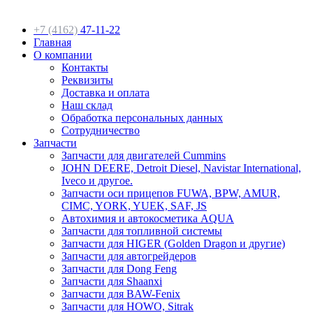
+7 (4162)
47-11-22
Главная
О компании
Контакты
Реквизиты
Доставка и оплата
Наш склад
Обработка персональных данных
Сотрудничество
Запчасти
Запчасти для двигателей Cummins
JOHN DEERE, Detroit Diesel, Navistar International,
Iveco и другое.
Запчасти оси прицепов FUWA, BPW, AMUR,
CIMC, YORK, YUEK, SAF, JS
Автохимия и автокосметика AQUA
Запчасти для топливной системы
Запчасти для HIGER (Golden Dragon и другие)
Запчасти для автогрейдеров
Запчасти для Dong Feng
Запчасти для Shaanxi
Запчасти для BAW-Fenix
Запчасти для HOWO, Sitrak