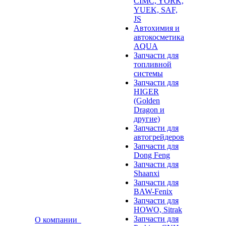
CIMC, YORK,
YUEK, SAF,
JS
Автохимия и
автокосметика
AQUA
Запчасти для
топливной
системы
Запчасти для
HIGER
(Golden
Dragon и
другие)
Запчасти для
автогрейдеров
Запчасти для
Dong Feng
Запчасти для
Shaanxi
Запчасти для
BAW-Fenix
Запчасти для
HOWO, Sitrak
Запчасти для
О компании