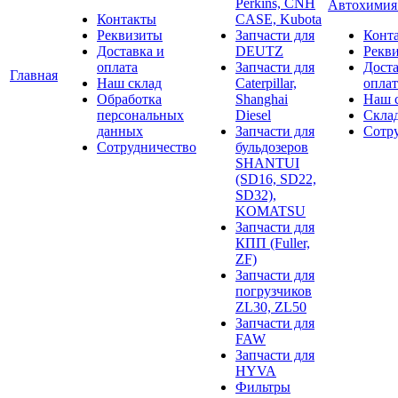
Perkins, CNH
Автохими
Контакты
CASE, Kubota
Реквизиты
Запчасти для
Конт
Доставка и
DEUTZ
Рекв
оплата
Запчасти для
Доста
Главная
Наш склад
Caterpillar,
оплат
Обработка
Shanghai
Наш 
персональных
Diesel
Скла
данных
Запчасти для
Сотр
Сотрудничество
бульдозеров
SHANTUI
(SD16, SD22,
SD32),
KOMATSU
Запчасти для
КПП (Fuller,
ZF)
Запчасти для
погрузчиков
ZL30, ZL50
Запчасти для
FAW
Запчасти для
HYVA
Фильтры