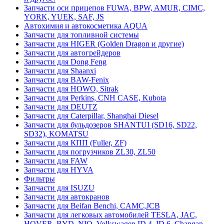
Запчасти оси прицепов FUWA, BPW, AMUR, CIMC,
YORK, YUEK, SAF, JS
Автохимия и автокосметика AQUA
Запчасти для топливной системы
Запчасти для HIGER (Golden Dragon и другие)
Запчасти для автогрейдеров
Запчасти для Dong Feng
Запчасти для Shaanxi
Запчасти для BAW-Fenix
Запчасти для HOWO, Sitrak
Запчасти для Perkins, CNH CASE, Kubota
Запчасти для DEUTZ
Запчасти для Caterpillar, Shanghai Diesel
Запчасти для бульдозеров SHANTUI (SD16, SD22,
SD32), KOMATSU
Запчасти для КПП (Fuller, ZF)
Запчасти для погрузчиков ZL30, ZL50
Запчасти для FAW
Запчасти для HYVA
Фильтры
Запчасти для ISUZU
Запчасти для автокранов
Запчасти для Beifan Benchi, CAMC,JCB
Запчасти для легковых автомобилей TESLA, JAC,
HOVER, BYD, NIO, Volkswagen ID.4, ID.6, Changan,