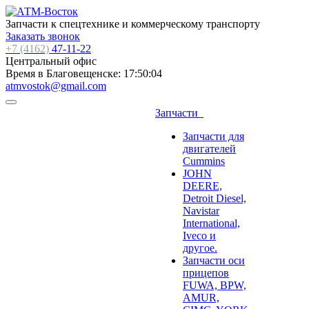
Запчасти к спецтехнике и коммерческому транспорту
Заказать звонок
+7 (4162)
47-11-22
Центральный офис
Время в Благовещенске:
17:50:05
atmvostok@gmail.com
Запчасти
Запчасти для
двигателей
Cummins
JOHN
DEERE,
Detroit Diesel,
Navistar
International,
Iveco и
другое.
Запчасти оси
прицепов
FUWA, BPW,
AMUR,