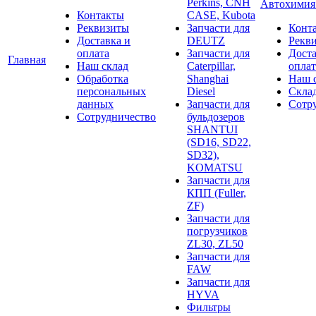
Perkins, CNH
Автохими
Контакты
CASE, Kubota
Реквизиты
Запчасти для
Конт
Доставка и
DEUTZ
Рекв
оплата
Запчасти для
Доста
Главная
Наш склад
Caterpillar,
оплат
Обработка
Shanghai
Наш 
персональных
Diesel
Скла
данных
Запчасти для
Сотр
Сотрудничество
бульдозеров
SHANTUI
(SD16, SD22,
SD32),
KOMATSU
Запчасти для
КПП (Fuller,
ZF)
Запчасти для
погрузчиков
ZL30, ZL50
Запчасти для
FAW
Запчасти для
HYVA
Фильтры