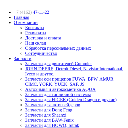
+7 (4162)
47-11-22
Главная
О компании
Контакты
Реквизиты
Доставка и оплата
Наш склад
Обработка персональных данных
Сотрудничество
Запчасти
Запчасти для двигателей Cummins
JOHN DEERE, Detroit Diesel, Navistar International,
Iveco и другое.
Запчасти оси прицепов FUWA, BPW, AMUR,
CIMC, YORK, YUEK, SAF, JS
Автохимия и автокосметика AQUA
Запчасти для топливной системы
Запчасти для HIGER (Golden Dragon и другие)
Запчасти для автогрейдеров
Запчасти для Dong Feng
Запчасти для Shaanxi
Запчасти для BAW-Fenix
Запчасти для HOWO, Sitrak