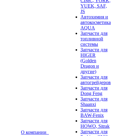
CIMC, YORK,
YUEK, SAF,
JS
Автохимия и
автокосметика
AQUA
Запчасти для
топливной
системы
Запчасти для
HIGER
(Golden
Dragon и
другие)
Запчасти для
автогрейдеров
Запчасти для
Dong Feng
Запчасти для
Shaanxi
Запчасти для
BAW-Fenix
Запчасти для
HOWO, Sitrak
Запчасти для
О компании