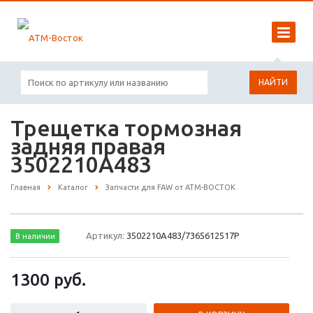
НАЙТИ
Трещетка тормозная
задняя правая
3502210A483
Главная
Каталог
Запчасти для FAW от АТМ-ВОСТОК
Артикул:
3502210A483/7365612517P
В наличии
1300
руб.