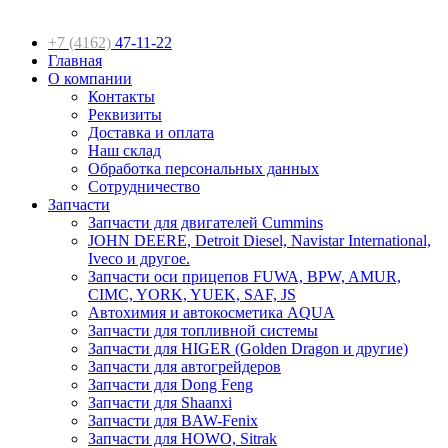
+7 (4162)
47-11-22
Главная
О компании
Контакты
Реквизиты
Доставка и оплата
Наш склад
Обработка персональных данных
Сотрудничество
Запчасти
Запчасти для двигателей Cummins
JOHN DEERE, Detroit Diesel, Navistar International,
Iveco и другое.
Запчасти оси прицепов FUWA, BPW, AMUR,
CIMC, YORK, YUEK, SAF, JS
Автохимия и автокосметика AQUA
Запчасти для топливной системы
Запчасти для HIGER (Golden Dragon и другие)
Запчасти для автогрейдеров
Запчасти для Dong Feng
Запчасти для Shaanxi
Запчасти для BAW-Fenix
Запчасти для HOWO, Sitrak