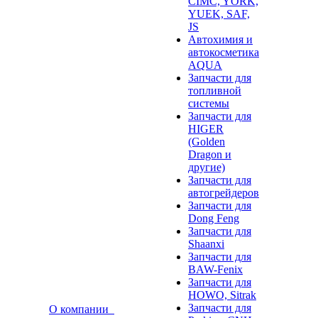
CIMC, YORK,
YUEK, SAF,
JS
Автохимия и
автокосметика
AQUA
Запчасти для
топливной
системы
Запчасти для
HIGER
(Golden
Dragon и
другие)
Запчасти для
автогрейдеров
Запчасти для
Dong Feng
Запчасти для
Shaanxi
Запчасти для
BAW-Fenix
Запчасти для
HOWO, Sitrak
Запчасти для
О компании