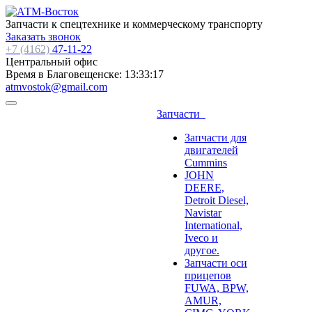
Запчасти к спецтехнике и коммерческому транспорту
Заказать звонок
+7 (4162)
47-11-22
Центральный офис
Время в Благовещенске:
13:33:18
atmvostok@gmail.com
Запчасти
Запчасти для
двигателей
Cummins
JOHN
DEERE,
Detroit Diesel,
Navistar
International,
Iveco и
другое.
Запчасти оси
прицепов
FUWA, BPW,
AMUR,