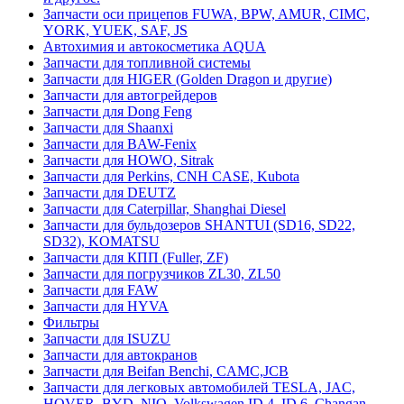
Запчасти оси прицепов FUWA, BPW, AMUR, CIMC,
YORK, YUEK, SAF, JS
Автохимия и автокосметика AQUA
Запчасти для топливной системы
Запчасти для HIGER (Golden Dragon и другие)
Запчасти для автогрейдеров
Запчасти для Dong Feng
Запчасти для Shaanxi
Запчасти для BAW-Fenix
Запчасти для HOWO, Sitrak
Запчасти для Perkins, CNH CASE, Kubota
Запчасти для DEUTZ
Запчасти для Caterpillar, Shanghai Diesel
Запчасти для бульдозеров SHANTUI (SD16, SD22,
SD32), KOMATSU
Запчасти для КПП (Fuller, ZF)
Запчасти для погрузчиков ZL30, ZL50
Запчасти для FAW
Запчасти для HYVA
Фильтры
Запчасти для ISUZU
Запчасти для автокранов
Запчасти для Beifan Benchi, CAMC,JCB
Запчасти для легковых автомобилей TESLA, JAC,
HOVER, BYD, NIO, Volkswagen ID.4, ID.6, Changan,