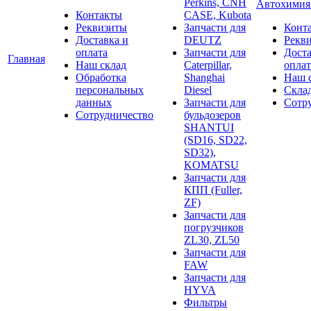
Perkins, CNH
Автохими
Контакты
CASE, Kubota
Реквизиты
Запчасти для
Конт
Доставка и
DEUTZ
Рекв
оплата
Запчасти для
Доста
Главная
Наш склад
Caterpillar,
оплат
Обработка
Shanghai
Наш 
персональных
Diesel
Скла
данных
Запчасти для
Сотр
Сотрудничество
бульдозеров
SHANTUI
(SD16, SD22,
SD32),
KOMATSU
Запчасти для
КПП (Fuller,
ZF)
Запчасти для
погрузчиков
ZL30, ZL50
Запчасти для
FAW
Запчасти для
HYVA
Фильтры